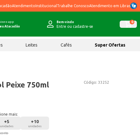
acadão
Atendimento
Institucional
Trabalhe Conosco
Atendimento em Libras
ixe o app
0
Bem-vindo
Entre ou cadastre-se
eu Atacadão
ês
Leites
Cafés
Super Ofertas
Código:
33252
ol Peixe 750ml
ione mais:
+
5
+
10
unidades
unidades
sconto