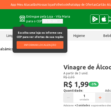
App Meu Atacadão
Nossas lojas
Folhetos
WhatsApp de Ofertas
Cartão At
Entregue pela Loja - Vila Maria
Ba
para o CEP
02170-901
M
Escolha uma loja ou informe seu
Limpeza
Chocolates
Higiene
Beb
CEP para ver ofertas da sua região
INFORMAR LOCALIZAÇÃO
balsâmico
Vinagre de Álcool Peixe 750ml
Vinagre de Álco
A partir de 3 unid.
R$ 2,05
R$ 1,99
-
3
%
Quantidade:
Adic
unidade
Adicione
+
2
unidade
s
e aproveite o de