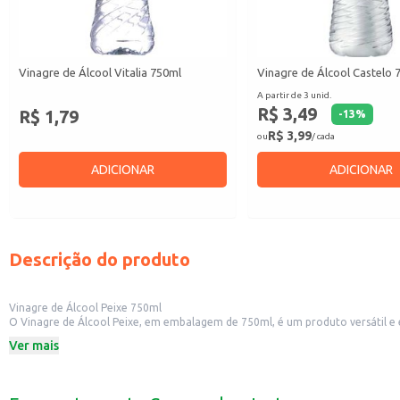
Vinagre de Álcool Vitalia 750ml
Vinagre de Álcool Castelo 
A partir de 3 unid.
R$ 3,49
R$ 1,79
-
13
%
R$ 3,99
ou
/ cada
ADICIONAR
ADICIONAR
Descrição do produto
Vinagre de Álcool Peixe 750ml
O Vinagre de Álcool Peixe, em embalagem de 750ml, é um produto versátil e ess
Dicas de Uso:
Ver mais
Perfeito para temperar saladas, realçando o sabor dos ingredientes.
Utilizado no preparo de conservas, como picles e outros alimentos.
Eficiente na limpeza de superfícies, removendo manchas e sujeiras.
Pode ser usado na remoção de odores em ambientes domésticos.