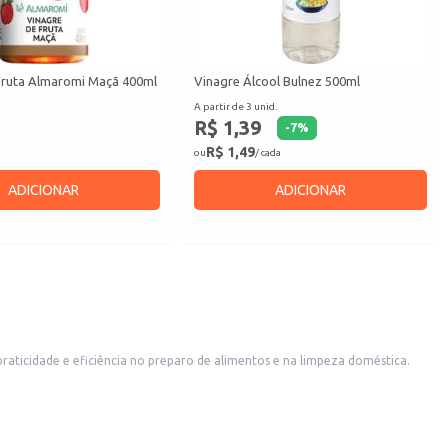
Fruta Almaromi Maçã 400ml
Vinagre Álcool Bulnez 500ml
A partir de 3 unid.
R$ 1,39
-
7
%
R$ 1,49
ou
/ cada
ADICIONAR
ADICIONAR
 praticidade e eficiência no preparo de alimentos e na limpeza doméstica.