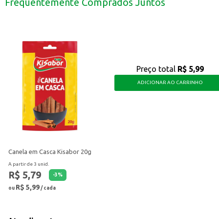
Frequentemente Comprados Juntos
O Vinagre de Álcool Peixe 750ml é uma escolha prática e econômica para quem
Preço total
R$ 5,99
ADICIONAR AO CARRINHO
Canela em Casca Kisabor 20g
A partir de 3 unid.
R$ 5,79
-
3
%
R$ 5,99
ou
/ cada