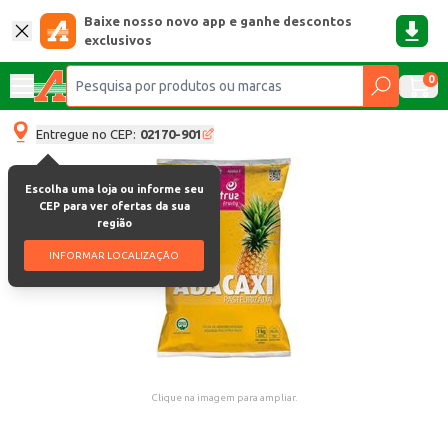
Baixe nosso novo app e ganhe descontos
exclusivos
0
Entregue no CEP:
02170-901
Escolha uma loja ou informe seu
CEP para ver ofertas da sua
região
INFORMAR LOCALIZAÇÃO
Clique na imagem para ampliar.